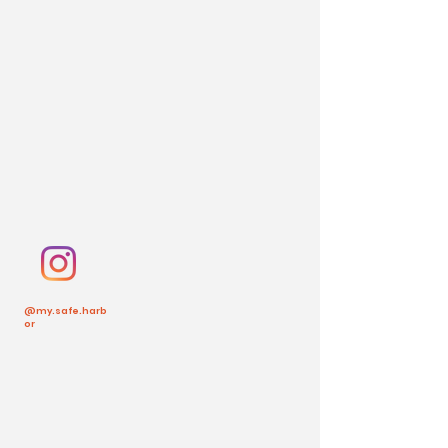
@my.safe.harb
or